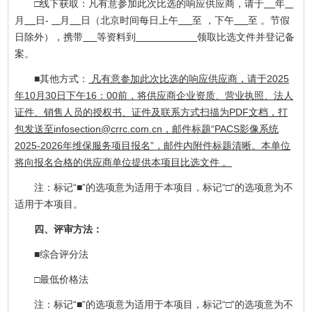
□线下获取：凡有意参加此次比选的响应供应商，请于
年
月
日-
月
日（北京时间每日上午
至 ，下午
至 。节假
日除外），携带
等资料到
领取比选文件并登记备
案。
■其他方式：
凡有意参加此次比选的响应供应商，请于2025
年10月30日下午16：00前，将供应商企业资质、营业执照、法人
证件、销售人员的授权书、证件及联系方式扫描为PDF文档，打
包发送至infosection@crrc.com.cn，邮件标题“PACS影像系统
2025-2026年维保服务项目报名”，邮件内附件标题清晰。本单位
将向报名合格的供应商单位提供本项目比选文件 。
注：标记“■”的选项意为适用于本项目，标记“□”的选项意为不
适用于本项目。
四、评审方法：
■综合评分法
□最低价格法
注：标记“■”的选项意为适用于本项目，标记“□”的选项意为不