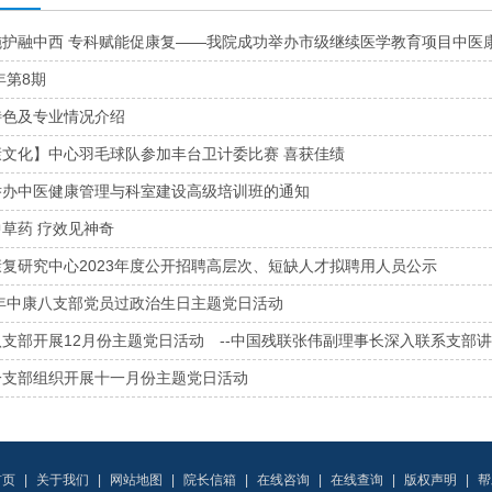
施护融中西 专科赋能促康复——我院成功举办市级继续医学教育项目中医
7年第8期
特色及专业情况介绍
康文化】中心羽毛球队参加丰台卫计委比赛 喜获佳绩
举办中医健康管理与科室建设高级培训班的通知
草药 疗效见神奇
复研究中心2023年度公开招聘高层次、短缺人才拟聘用人员公示
3年中康八支部党员过政治生日主题党日活动
支部开展12月份主题党日活动 --中国残联张伟副理事长深入联系支部
一支部组织开展十一月份主题党日活动
首页
|
关于我们
|
网站地图
|
院长信箱
|
在线咨询
|
在线查询
|
版权声明
|
帮