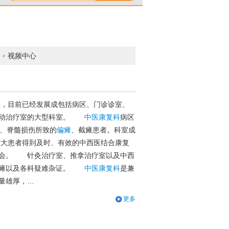
视频中心
8年，目前已经发展成包括病区、门诊诊室、
运动治疗室的大型科室。
中医康复科
病区
伤、脊髓损伤所致的
偏瘫
、截瘫患者。科室成
广大患者得到及时、有效的中西医结合康复
社会。 针灸治疗室、推拿治疗室以及中西
脑瘫以及各科疑难杂证。
中医康复科
是兼
量雄厚，…
更多