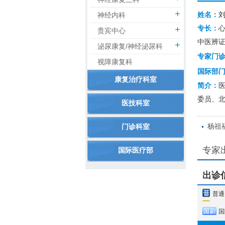
姓名：
神经内科
专长：
贵宾中心
中医辨
泌尿康复/神经泌尿科
专家门
视障康复科
国际部
康复治疗科室
简介：
委员、
医技科室
杨祖
门诊科室
专家
国际医疗部
出诊
普通
国