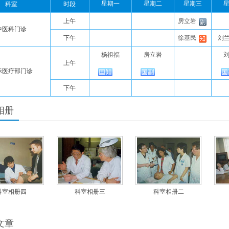
星期一
星期二
星期三
科室
时段
上午
房立岩
中医科门诊
下午
徐基民
刘
杨祖福
房立岩
上午
际医疗部门诊
下午
相册
科室相册四
科室相册三
科室相册二
文章