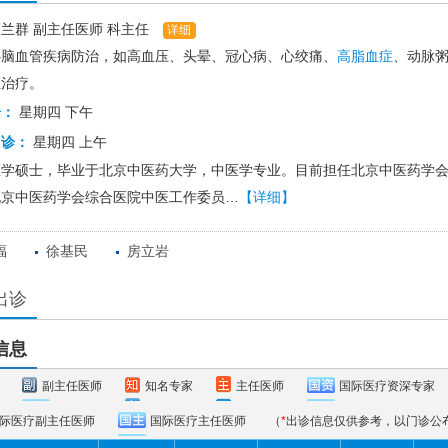
刘兰群
副主任医师
科主任
详细
心脑血管疾病防治，如高血压、头晕、冠心病、心绞痛、
高脂血症
、动脉
证治疗。
诊：
星期四 下午
门诊：
星期四 上午
医学硕士，毕业于北京中医药大学，中医学专业。目前担任北京中医药学
北京中医药学会综合医院中医工作委员…
【详细】
福
徐基民
房立岩
出诊
信息
副主任医师
知名专家
主任医师
国际医疗资深专家
际医疗副主任医师
国际医疗主任医师
（
*
出诊信息仅供参考，以门诊公