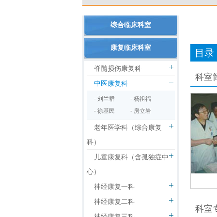
综合临床科室
康复临床科室
目录
脊髓损伤康复科
科室
中医康复科
- 刘兰群
- 杨祖福
- 徐基民
- 房立岩
老年医学科（综合康复
科）
儿童康复科（含孤独症中
心）
神经康复一科
神经康复二科
科室
神经康复三科