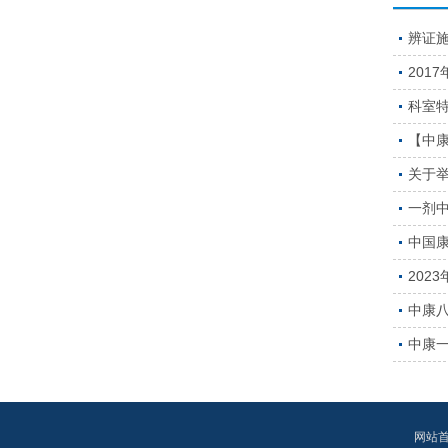
辨证
201
科室
【中
关于
一剂中
中国康
202
中康八
中康
网站