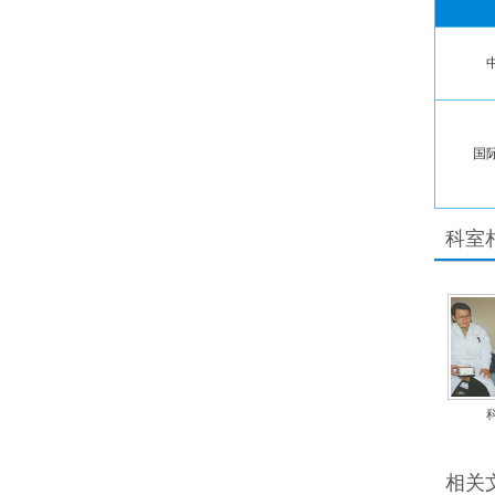
国
科室
相关