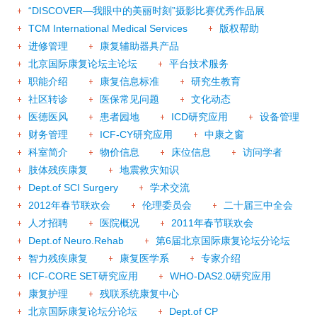
“DISCOVER—我眼中的美丽时刻”摄影比赛优秀作品展
TCM International Medical Services
版权帮助
进修管理
康复辅助器具产品
北京国际康复论坛主论坛
平台技术服务
职能介绍
康复信息标准
研究生教育
社区转诊
医保常见问题
文化动态
医德医风
患者园地
ICD研究应用
设备管理
财务管理
ICF-CY研究应用
中康之窗
科室简介
物价信息
床位信息
访问学者
肢体残疾康复
地震救灾知识
Dept.of SCI Surgery
学术交流
2012年春节联欢会
伦理委员会
二十届三中全会
人才招聘
医院概况
2011年春节联欢会
Dept.of Neuro.Rehab
第6届北京国际康复论坛分论坛
智力残疾康复
康复医学系
专家介绍
ICF-CORE SET研究应用
WHO-DAS2.0研究应用
康复护理
残联系统康复中心
北京国际康复论坛分论坛
Dept.of CP