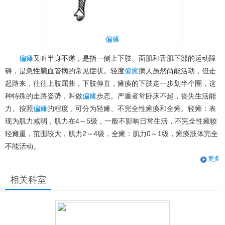
偏瘫
偏瘫
又叫半身不遂，是指一侧上下肢、面肌和舌肌下部的运动障
碍，是急性脑血管病的常见症状。轻度
偏瘫
病人虽然尚能活动，但走
起路来，往往上肢屈曲，下肢伸直，瘫痪的下肢走一步划半个圈，这
种特殊的走路姿势，叫做
偏瘫
步态。严重者常卧床不起，丧失生活能
力。按照
偏瘫
的程度，可分为轻瘫、不完全性瘫痪和全瘫。轻瘫：表
现为肌力减弱，肌力在4～5级，一般不影响日常生活，不完全性瘫较
轻瘫重，范围较大，肌力2～4级，全瘫：肌力0～1级，瘫痪肢体完全
不能活动。
更多
相关科室